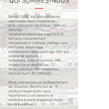
QUI SOMMES-NOUS
Démon SARL, est une entreprise
spécialisée dans l'installation
et la rénovation électrique : mise en
sécurité,
installation électrique logement et
tertiaire, raccordement
monophasé et triphasé, câblage, cour
ant faible, dépannage,
maintenance (dépoussiérage, bloc aut
onome de secours…),
domotique, vidéo protection, VMC :
simple flux et double flux
(Aldes Optiflex), VMI installateur
VentilAirSec®, AC CONSUEL.
Nous intervenons sur le département
de l'Essonne. Bénéficiant de 15
années d’expérience, nous
répondrons à vos besoins et
mettrons à votre disposition toute
notre expertise.